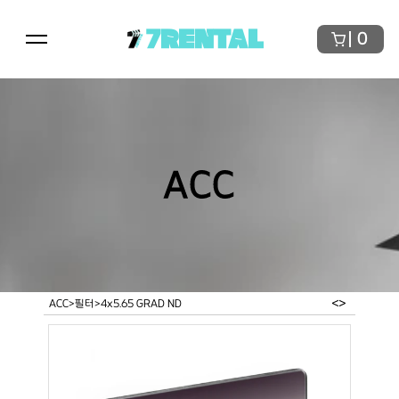
7RENTAL
0
ACC
<
>
ACC
>
필터
>
4x5.65 GRAD ND