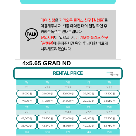
대여 신청
은 
카카오톡 플러스 친구 [칠렌탈]
을
이용해주세요. 최종 예약은 대여 일정 확인 후
카카오톡으로 안내드립니다.
문의사항
이  있으실  시, 
카카오톡 플러스 친구 
[칠렌탈]
에 문의주시면 확인 후 최대한 빠르게 
처리해드리겠습니다.
4x5.65 GRAD ND
RENTAL PRICE
일반
학생 및 독립
1
일
2
일
3
일
4
일
5
일
X
1
X
1.8
X
2.5
X
3.1
X
3.6
12,000 원
21,600 원
30,000 원
37,200 원
43,200 원
9,600 원
17,280 원
24,000 원
29,760 원
34,560 원
6
일
7
일
8
일
9
일
10
일
X
4
X
4.4
X
4.8
X
5.2
X
5.6
48,000 원
52,800 원
57,600 원
62,400 원
67,200 원
38,400 원
42,240 원
46,080 원
49,920 원
53,760 원
11
일
12
일
13
일
14
일
15
일