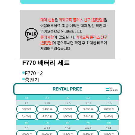
대여 신청
은 
카카오톡 플러스 친구 [칠렌탈]
을
이용해주세요. 최종 예약은 대여 일정 확인 후
카카오톡으로 안내드립니다.
문의사항
이  있으실  시, 
카카오톡 플러스 친구 
[칠렌탈]
에 문의주시면 확인 후 최대한 빠르게 
처리해드리겠습니다.
F770 배터리 세트
F770 * 2
충전기
RENTAL PRICE
일반
학생 및 독립
1
일
2
일
3
일
4
일
5
일
X
1
X
1.8
X
2.5
X
3.1
X
3.6
3,000 원
5,400 원
7,500 원
9,300 원
10,800 원
2,400 원
4,320 원
6,000 원
7,440 원
8,640 원
6
일
7
일
8
일
9
일
10
일
X
4
X
4.4
X
4.8
X
5.2
X
5.6
12,000 원
13,200 원
14,400 원
15,600 원
16,800 원