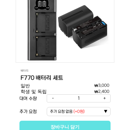
배터리
F770 배터리 세트
일반
₩
3,000
학생 및 독립
₩
2,400
-
1
+
대여 수량
추가 요청
추가 요청 없음
(
+0원
)
▼
장바구니 담기