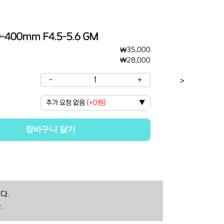
-400mm F4.5-5.6 GM
₩
35,000
₩
28,000
-
1
+
>
추가 요청 없음
(
+0원
)
▼
장바구니 담기
다.
.