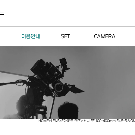
이용안내
SET
CAMERA
HOME
>
LENS
>
E마운트 렌즈
>
소니 FE 100-400mm F4.5-5.6 G