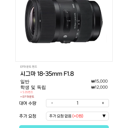
EF마운트 렌즈
시그마 18-35mm F1.8
일반
₩
15,000
학생 및 독립
₩
12,000
* S35렌즈
* EF 마운트
-
1
+
대여 수량
추가 요청
추가 요청 없음
(
+0원
)
▼