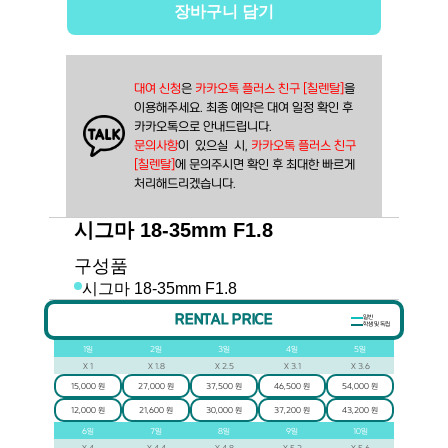
장바구니 담기
대여 신청
은 
카카오톡 플러스 친구 [칠렌탈]
을
이용해주세요. 최종 예약은 대여 일정 확인 후
카카오톡으로 안내드립니다.
문의사항
이  있으실  시, 
카카오톡 플러스 친구 
[칠렌탈]
에 문의주시면 확인 후 최대한 빠르게 
처리해드리겠습니다.
시그마 18-35mm F1.8
구성품
시그마 18-35mm F1.8
RENTAL PRICE
일반
학생 및 독립
1
일
2
일
3
일
4
일
5
일
X
1
X
1.8
X
2.5
X
3.1
X
3.6
15,000 원
27,000 원
37,500 원
46,500 원
54,000 원
12,000 원
21,600 원
30,000 원
37,200 원
43,200 원
6
일
7
일
8
일
9
일
10
일
X
4
X
4.4
X
4.8
X
5.2
X
5.6