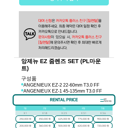
대여 신청
은 
카카오톡 플러스 친구 [칠렌탈]
을
이용해주세요. 최종 예약은 대여 일정 확인 후
카카오톡으로 안내드립니다.
문의사항
이  있으실  시, 
카카오톡 플러스 친구 
[칠렌탈]
에 문의주시면 확인 후 최대한 빠르게 
처리해드리겠습니다.
앙제뉴 EZ 줌렌즈 SET (PL마운
트)
구성품
ANGENIEUX EZ-2 22-60mm T3.0 FF
ANGENIEUX EZ-1 45-135mm T3.0 FF
RENTAL PRICE
일반
학생 및 독립
1
일
2
일
3
일
4
일
5
일
X
1
X
1.8
X
2.5
X
3.1
X
3.6
250,000 원
450,000 원
625,000 원
775,000 원
900,000 원
200,000 원
360,000 원
500,000 원
620,000 원
720,000 원