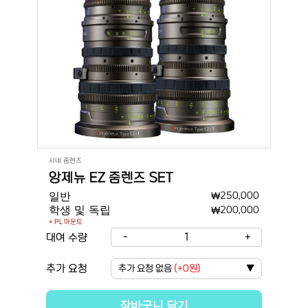
시네 줌렌즈
앙제뉴 EZ 줌렌즈 SET
일반
₩
250,000
학생 및 독립
₩
200,000
* PL 마운트
-
1
+
대여 수량
추가 요청
추가 요청 없음
(
+0원
)
▼
장바구니 담기