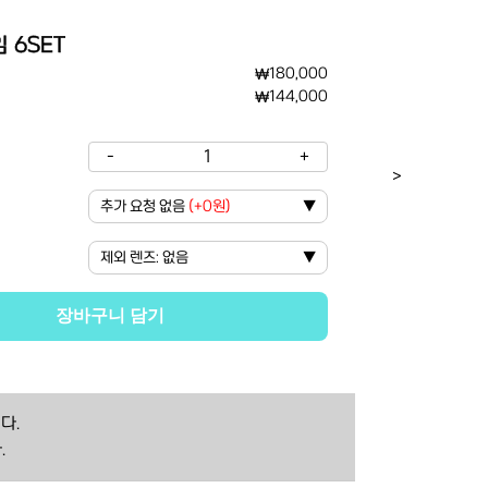
 6SET
₩
180,000
₩
144,000
-
1
+
>
추가 요청 없음
(
+0원
)
▼
제외 렌즈
:
없음
▼
장바구니 담기
다.
.