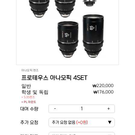
아나모픽 렌즈
프로테우스 아나모픽 4SET
일반
₩
220,000
학생 및 독립
₩
176,000
* S35렌즈
* PL 마운트
-
1
+
대여 수량
추가 요청
추가 요청 없음
(
+0원
)
▼