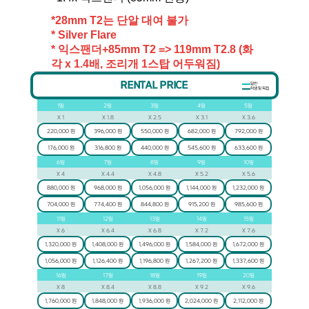
*28mm T2는 단알 대여 불가
* Silver Flare
* 익스팬더+85mm T2 => 119mm T2.8 (화
각 x 1.4배, 조리개 1스탑 어두워짐)
RENTAL PRICE
일반
학생 및 독립
1
일
2
일
3
일
4
일
5
일
X
1
X
1.8
X
2.5
X
3.1
X
3.6
220,000 원
396,000 원
550,000 원
682,000 원
792,000 원
176,000 원
316,800 원
440,000 원
545,600 원
633,600 원
6
일
7
일
8
일
9
일
10
일
X
4
X
4.4
X
4.8
X
5.2
X
5.6
880,000 원
968,000 원
1,056,000 원
1,144,000 원
1,232,000 원
704,000 원
774,400 원
844,800 원
915,200 원
985,600 원
11
일
12
일
13
일
14
일
15
일
X
6
X
6.4
X
6.8
X
7.2
X
7.6
1,320,000 원
1,408,000 원
1,496,000 원
1,584,000 원
1,672,000 원
1,056,000 원
1,126,400 원
1,196,800 원
1,267,200 원
1,337,600 원
16
일
17
일
18
일
19
일
20
일
X
8
X
8.4
X
8.8
X
9.2
X
9.6
1,760,000 원
1,848,000 원
1,936,000 원
2,024,000 원
2,112,000 원