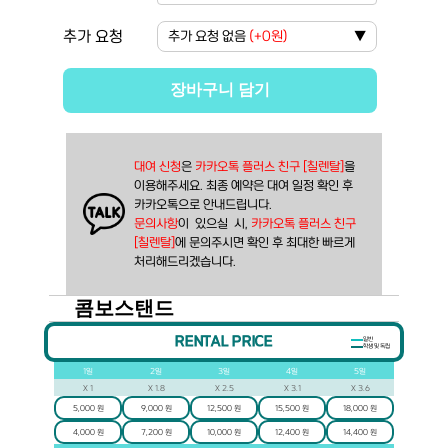
추가 요청
추가 요청 없음
(
+0원
)
▼
장바구니 담기
대여 신청
은 
카카오톡 플러스 친구 [칠렌탈]
을
이용해주세요. 최종 예약은 대여 일정 확인 후
카카오톡으로 안내드립니다.
문의사항
이  있으실  시, 
카카오톡 플러스 친구 
[칠렌탈]
에 문의주시면 확인 후 최대한 빠르게 
처리해드리겠습니다.
콤보스탠드
RENTAL PRICE
일반
학생 및 독립
1
일
2
일
3
일
4
일
5
일
X
1
X
1.8
X
2.5
X
3.1
X
3.6
5,000 원
9,000 원
12,500 원
15,500 원
18,000 원
4,000 원
7,200 원
10,000 원
12,400 원
14,400 원