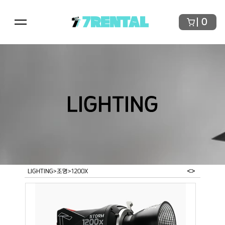
7RENTAL
0
LIGHTING
<
>
LIGHTING
>
조명
>
1200X