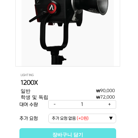
LIGHTING
1200X
일반
₩
90,000
학생 및 독립
₩
72,000
-
1
+
대여 수량
추가 요청
추가 요청 없음
(
+0원
)
▼
장바구니 담기