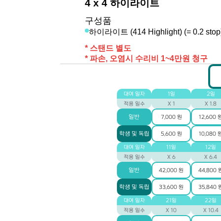
4 x 4 하이라이트
구성품
하이라이트 (414 Highlight) (= 0.2 stop
* 스탠드 별도
* 파손, 오염시 수리비 1~4만원 청구
대여 일자
1일
2일
적용 일수
X 1
X 1.8
일반
7,000 원
12,600 
학생 및 독립
5,600 원
10,080 
대여 일자
11일
12일
적용 일수
X 6
X 6.4
일반
42,000 원
44,800 
학생 및 독립
33,600 원
35,840 
대여 일자
21일
22일
적용 일수
X 10
X 10.4