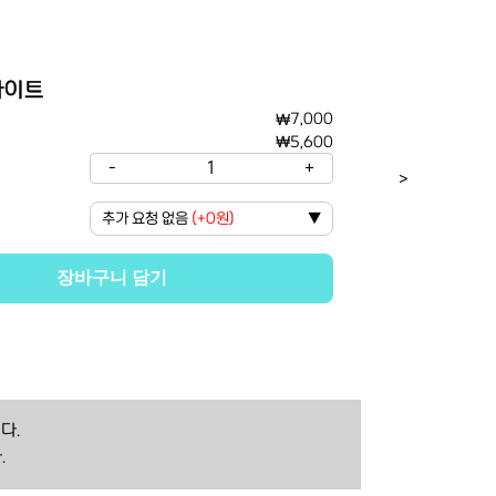
이라이트
₩
7,000
₩
5,600
-
1
+
>
추가 요청 없음
(
+0원
)
▼
장바구니 담기
다.
.