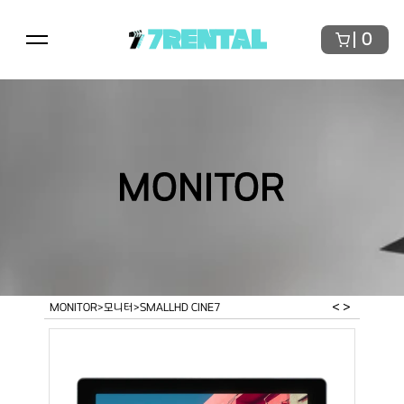
7RENTAL
0
MONITOR
< 
>
MONITOR
>
모니터
>
SMALLHD CINE7