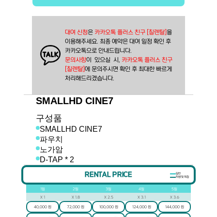
대여 신청
은 
카카오톡 플러스 친구 [칠렌탈]
을
이용해주세요. 최종 예약은 대여 일정 확인 후
카카오톡으로 안내드립니다.
문의사항
이  있으실  시, 
카카오톡 플러스 친구 
[칠렌탈]
에 문의주시면 확인 후 최대한 빠르게 
처리해드리겠습니다.
SMALLHD CINE7
구성품
SMALLHD CINE7
파우치
노가암
D-TAP * 2
RENTAL PRICE
일반
학생 및 독립
1
일
2
일
3
일
4
일
5
일
X
1
X
1.8
X
2.5
X
3.1
X
3.6
40,000 원
72,000 원
100,000 원
124,000 원
144,000 원