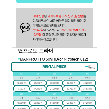
대여 신청
은 
카카오톡 플러스 친구 [칠렌탈]
을
이용해주세요. 최종 예약은 대여 일정 확인 후
카카오톡으로 안내드립니다.
문의사항
이  있으실  시, 
카카오톡 플러스 친구 
[칠렌탈]
에 문의주시면 확인 후 최대한 빠르게 
처리해드리겠습니다.
맨프로토 트라이
MANFROTTO 509HD(or Nitrotech 612)
RENTAL PRICE
일반
학생 및 독립
1
일
2
일
3
일
4
일
5
일
X
1
X
1.8
X
2.5
X
3.1
X
3.6
12,000 원
21,600 원
30,000 원
37,200 원
43,200 원
9,600 원
17,280 원
24,000 원
29,760 원
34,560 원
6
일
7
일
8
일
9
일
10
일
X
4
X
4.4
X
4.8
X
5.2
X
5.6
48,000 원
52,800 원
57,600 원
62,400 원
67,200 원
38,400 원
42,240 원
46,080 원
49,920 원
53,760 원