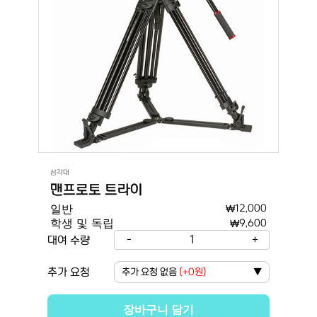
삼각대
맨프로토 트라이
일반
₩
12,000
학생 및 독립
₩
9,600
-
1
+
대여 수량
추가 요청
추가 요청 없음
(
+0원
)
▼
장바구니 담기