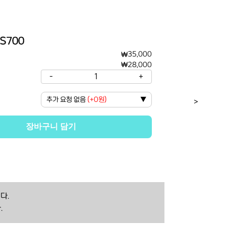
S700
₩
35,000
₩
28,000
-
1
+
추가 요청 없음
(
+0원
)
▼
>
장바구니 담기
다.
.