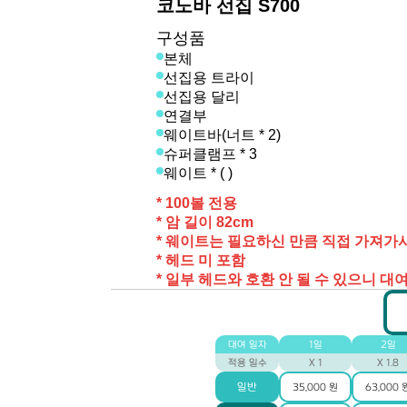
코노바 선집 S700
구성품
본체
선집용 트라이
선집용 달리
연결부
웨이트바(너트 * 2)
슈퍼클램프 * 3
웨이트 * ( )
* 100볼 전용
* 암 길이 82cm
* 웨이트는 필요하신 만큼 직접 가져가
* 헤드 미 포함
* 일부 헤드와 호환 안 될 수 있으니 대여
대여 일자
1일
2일
적용 일수
X 1
X 1.8
일반
35,000 원
63,000 